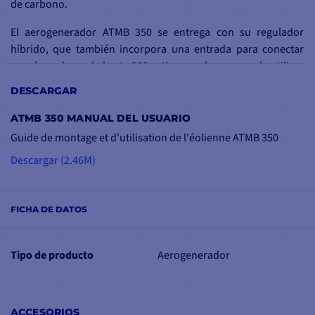
de carbono.
El aerogenerador ATMB 350 se entrega con su regulador
híbrido, que también incorpora una entrada para conectar
paneles solares de hasta 200 vatios, por lo que puede utilizar
una combinación de energía solar y eólica.
DESCARGAR
ATMB 350 MANUAL DEL USUARIO
Guide de montage et d'utilisation de l'éolienne ATMB 350
REGULADOR DE
Descargar (2.46M)
CARGA
El regulador de carga
externo facilita el control
FICHA DE DATOS
del aerogenerador,
evitando la necesidad de
Tipo de producto
Aerogenerador
realizar obras en el
mástil.
El regulador de carga es
ACCESORIOS