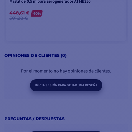
Mástil de 0,5 m para aerogenerador ATMB350
448,61 €
-10%
501,28 €
PUNTOS CLAVE
CONTENIDO DE LA
3 años de garantía
CAJA :
AÑADIR A LA CESTA
Pintura epoxi impermeable
OPINIONES DE CLIENTES (0)
1 - Aerogenerador 350
(según
Regulador híbrido eólico +
modelo)
solar
Por el momento no hay opiniones de clientes.
1 - Regulador híbrido
Potencia máxima: 350 vatios a
1 - Documentación PDF
12 voltios
INICIA SESIÓN PARA DEJAR UNA RESEÑA
Protección de la batería con
frenado automático
PREGUNTAS / RESPUESTAS