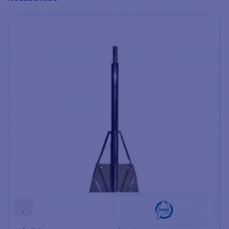
compatible con
Bluetooth
. Puede cargar
2 bancos de baterías
independientes
.
Puede ajustar la tensión
de salida entre 11 y 17 V.
Es apto para todas las
tecnologías de
baterías
de plomo
(electrolito
líquido, AGM, Gel).
El aerogenerador se
conecta al regulador
mediante 3 cables. El
regulador dispone de un
interruptor de parada
que permite realizar
trabajos de
mantenimiento.