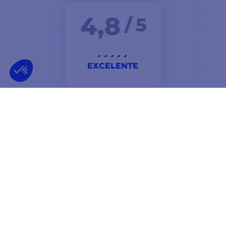
4,8
/ 5
EXCELENTE
Contacto muy bueno, rápido y eficaz. Mucha variedad.
Pedido enviado y entregado muy rápidamente. Muy
buen servicio.
Luc
BOLETÍN