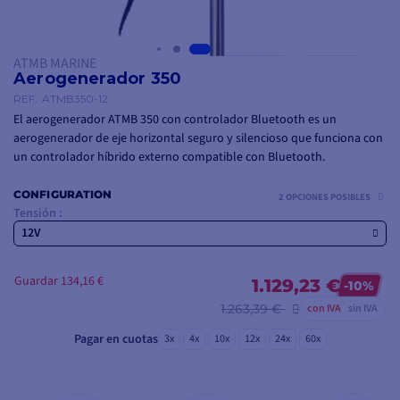
ATMB MARINE
Aerogenerador 350
REF.
ATMB350-12
El aerogenerador ATMB 350 con controlador Bluetooth es un
aerogenerador de eje horizontal seguro y silencioso que funciona con
un controlador híbrido externo compatible con Bluetooth.
CONFIGURATION
2 OPCIONES POSIBLES
Tensión :
12V
Guardar 134,16 €
1.129,23 €
-10%
1.263,39 €
con IVA
sin IVA
Pagar en cuotas
3x
4x
10x
12x
24x
60x