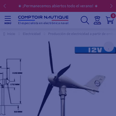
☀️ ¡Permanecemos abiertos todo el verano! ☀️
0
El especialista en electrónica naval
MENÚ
Inicio
Electricidad
Producción de electricidad a partir de emba